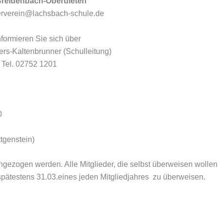
Breidenbach-Oberdieten
derverein@lachsbach-schule.de
nformieren Sie sich über
s-Kaltenbrunner (Schulleitung)
Tel. 02752 1201
0
genstein)
ingezogen werden. Alle Mitglieder, die selbst überweisen woll
s spätestens 31.03.eines jeden Mitgliedjahres zu überweisen.