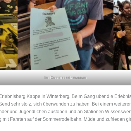
Im Drucktechnikmuseum
rlebnisberg Kappe in Winterberg. Beim Gang über die Erlebnisb
ßend sehr stolz, sich überwunden zu haben. Bei einem weitere
inder und Jugendlichen austoben und an Stationen Wissenswert
 mit Fahrten auf der Sommerrodelbahn. Müde und zufrieden gi