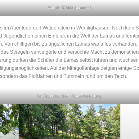
Auf der Erlebnisbruecke
 im Abenteuerdorf Wittgenstein in Wemlighausen. Noch kein Sc
d Jugendlichen einen Einblick in die Welt der Lamas und lernte
. Von chilligen bis zu ängstlichen Lamas war alles vorhanden.
 das Striegeln verweigerte und versuchte Macht zu demonstrier
ung durften die Schüler die Lamas selbst führen und wuchsen 
ftigungsmöglichkeiten. Auf der Minigolfanlage zeigten einige 
, sondern das Floßfahren und Tummeln rund um den Teich.
Im Abenteuerdorf – Lamawanderung