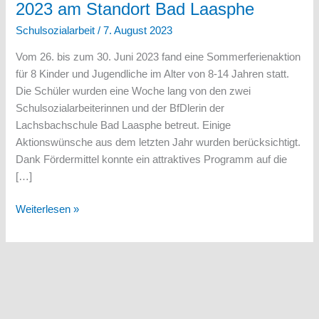
2023 am Standort Bad Laasphe
Schulsozialarbeit
/
7. August 2023
Vom 26. bis zum 30. Juni 2023 fand eine Sommerferienaktion
für 8 Kinder und Jugendliche im Alter von 8-14 Jahren statt.
Die Schüler wurden eine Woche lang von den zwei
Schulsozialarbeiterinnen und der BfDlerin der
Lachsbachschule Bad Laasphe betreut. Einige
Aktionswünsche aus dem letzten Jahr wurden berücksichtigt.
Dank Fördermittel konnte ein attraktives Programm auf die
[…]
Ferienbetreuung
Weiterlesen »
in
den
Sommerferien
2023
am
Standort