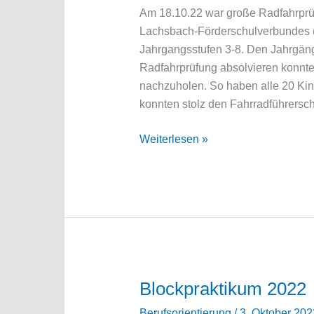
Am 18.10.22 war große Radfahrprü
Lachsbach-Förderschulverbundes (
Jahrgangsstufen 3-8. Den Jahrgäng
Radfahrprüfung absolvieren konnte
nachzuholen. So haben alle 20 Kin
konnten stolz den Fahrradführersc
Radfahrprüfung
Weiterlesen »
2022
am
Standort
Bad
Laasphe
Blockpraktikum 2022
Berufsorientierung
/
3. Oktober 202