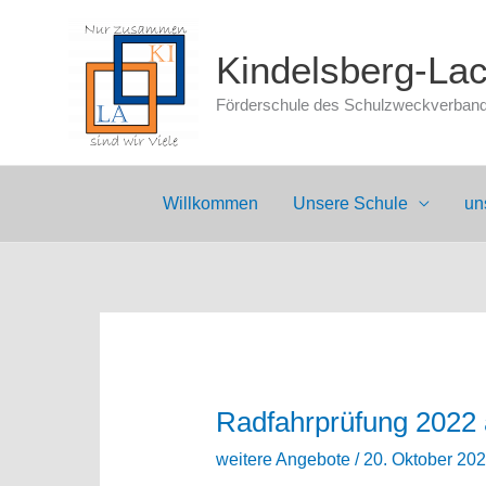
Zum
Inhalt
Kindelsberg-La
springen
Förderschule des Schulzweckverbands
Willkommen
Unsere Schule
un
Radfahrprüfung 2022
weitere Angebote
/
20. Oktober 20