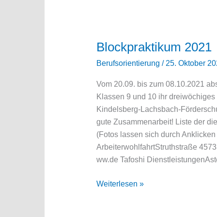
Wittgenstein
der
IHK
Siegen
Blockpraktikum 2021
am
Berufsorientierung
/
25. Oktober 2
BK
Bad
Vom 20.09. bis zum 08.10.2021 abs
Berleburg
Klassen 9 und 10 ihr dreiwöchiges
im
Kindelsberg-Lachsbach-Förderschul
Mai
gute Zusammenarbeit! Liste der di
2022
(Fotos lassen sich durch Anklicken
ArbeiterwohlfahrtStruthstraße 4573
ww.de Tafoshi DienstleistungenAst
Blockpraktikum
Weiterlesen »
2021