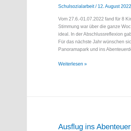
Schulsozialarbeit
/
12. August 202
Vom 27.6.-01.07.2022 fand für 8 K
Stimmung war über die ganze Woch
ideal. In der Abschlussreflexion ga
Für das nächste Jahr wünschen sich
Panoramapark und ins Abenteuerdo
Sommerferienaktion
Weiterlesen »
2022
am
Standort
Bad
Laasphe
Ausflug ins Abenteuer